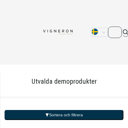
Om oss
Kontakta oss
Våra återförsälja
Utvalda demoprodukter
Sortera och filtrera