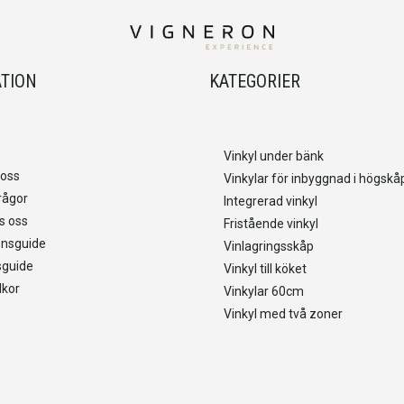
TION
KATEGORIER
Vinkyl under bänk
 oss
Vinkylar för inbyggnad i högskå
rågor
Integrerad vinkyl
s oss
Fristående vinkyl
ionsguide
Vinlagringsskåp
sguide
Vinkyl till köket
lkor
Vinkylar 60cm
Vinkyl med två zoner