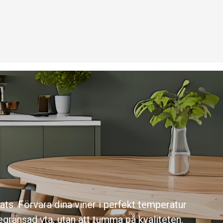
lats. Förvara dina viner i perfekt temperatur
begränsad yta, utan att tumma på kvaliteten.