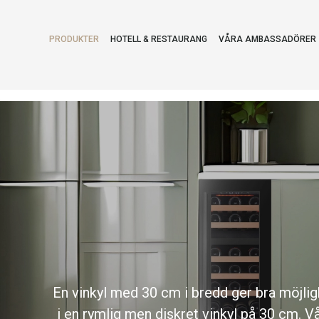
PRODUKTER
HOTELL & RESTAURANG
VÅRA AMBASSADÖRER
En vinkyl med 30 cm i bredd ger bra möjlighe
i en rymlig men diskret vinkyl på 30 cm. Vå