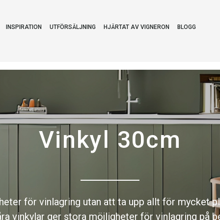
INSPIRATION
UTFÖRSÄLJNING
HJÄRTAT AV VIGNERON
BLOGG
Vinkyl 30cm
ter för vinlagring utan att ta upp allt för mycket p
ra vinkylar ger stora möjligheter för vinlagring på 