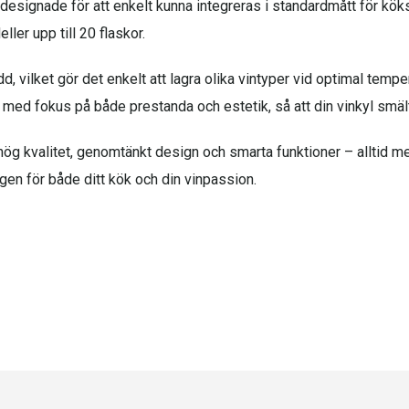
är designade för att enkelt kunna integreras i standardmått för k
er upp till 20 flaskor.
 vilket gör det enkelt att lagra olika vintyper vid optimal tempera
ed fokus på både prestanda och estetik, så att din vinkyl smälter
ög kvalitet, genomtänkt design och smarta funktioner – alltid m
gen för både ditt kök och din vinpassion.