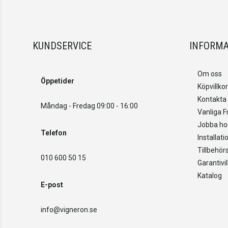
KUNDSERVICE
INFORMA
Om oss
Öppetider
Köpvillkor
Kontakta
Måndag - Fredag 09:00 - 16:00
Vanliga F
Jobba ho
Telefon
Installat
Tillbehör
010 600 50 15
Garantivil
Katalog
E-post
info@vigneron.se