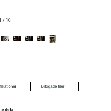
1
/
10
fikationer
Bifogade filer
je detalj