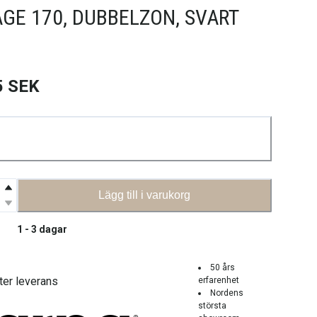
GE 170, DUBBELZON, SVART
5
SEK
Lägg till i varukorg
1 - 3 dagar
50 års
ter leverans
erfarenhet
Nordens
största