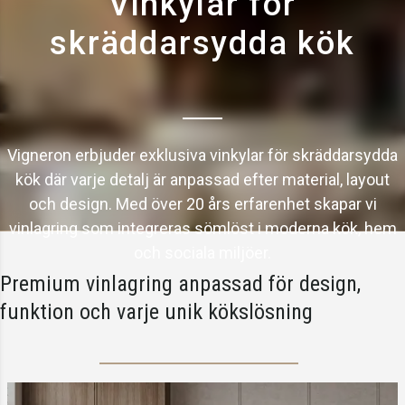
Vinkylar för
skräddarsydda kök
Vigneron erbjuder exklusiva vinkylar för skräddarsydda
kök där varje detalj är anpassad efter material, layout
och design. Med över 20 års erfarenhet skapar vi
vinlagring som integreras sömlöst i moderna kök, hem
och sociala miljöer.
Premium vinlagring anpassad för design,
funktion och varje unik kökslösning